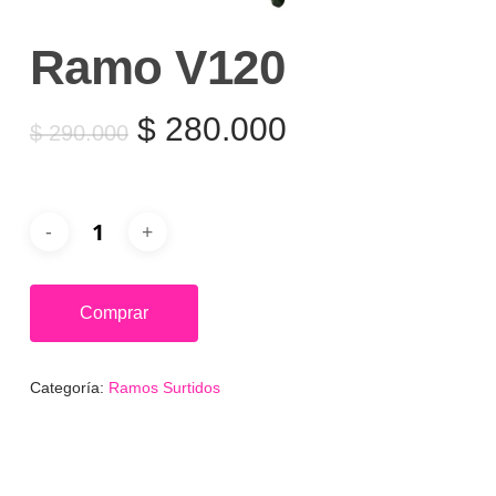
Ramo V120
El
El
$
280.000
$
290.000
precio
precio
original
actual
era:
es:
$ 290.000.
$ 280.000.
Comprar
Categoría:
Ramos Surtidos