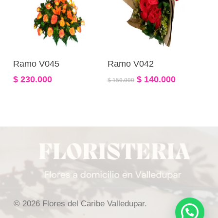
Comprar
Comprar
Ramo V045
Ramo V042
El
El
$
230.000
$
140.000
$
150.000
precio
precio
original
actual
era:
es:
$ 150.000.
$ 140.000.
© 2026 Flores del Caribe Valledupar.