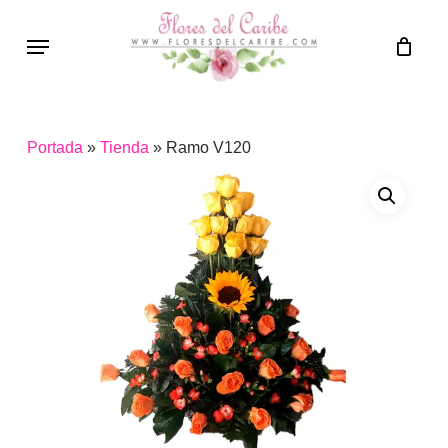
Skip
Menu
to
main
content
Portada
»
Tienda
»
Ramo V120